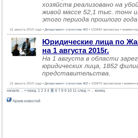
хозяйств реализовано на убо
живой массе 52,1 тыс. тонн и
этого периода прошлого года
21 августа 2015 года •
Департамент статистики ЖО
• 153692 просмотра • коммента
Юридические лица по Жа
на 1 августа 2015г.
На 1 августа в области заре
юридических лица, 1852 фили
представительства.
21 августа 2015 года •
Департамент статистики ЖО
• 150970 просмотров • коммент
начало
... 
<-пред.
1
2
3
4
5
6
7
8
9
10
11
след.->
... 
конец
Архив новостей