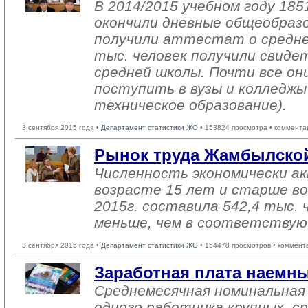
В 2014/2015 учебном году 185
окончили дневные общеобраз
получили аттестат о средне
тыс. человек получили свиде
средней школы. Почти все о
поступить в вузы и колледжы
техническое образование).
3 сентября 2015 года •
Департамент статистики ЖО
• 153824 просмотра • коммента
Рынок труда Жамбылской
Численность экономически ак
возрасте 15 лет и старше в
2015г. составила 542,4 тыс. 
меньше, чем в соответствую
3 сентября 2015 года •
Департамент статистики ЖО
• 154478 просмотров • коммент
Заработная плата наемн
Среднемесячная номинальная
одного работника крупных, ср