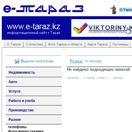
О Тара
О Таразе
Статистика
Фото Тараза и области
Карта Тараза
Гостиницы
Выбери категорию
Разное
-> прочее
Не найдено подходящих записей
Недвижимость
начало
... 
<-пред.
след.->
... 
конец
Авто
Услуги
Работа и учеба
Производство
Разное
телефоны
фото-видео техника