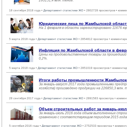
293151,4 млн. тенге.
18 сентября 2018 года •
Департамент статистики ЖО
• 2802728 просмотров • комме
Юридические лица по Жамбылской области
На 1 февраля в области зарегистрировано 11676 ю
5 марта 2018 года •
Департамент статистики ЖО
• 2854812 просмотра • комментар
Инфляция по Жамбылской области в февра
Цены на продовольственные товары за прошедший м
0,2%.
5 марта 2018 года •
Департамент статистики ЖО
• 2851019 просмотров • комментар
Итоги работы промышленности Жамбылской
За январь-август 2017 года промышленными предпр
хозяйств) произведено продукции на 226850,3 млн.
28 сентября 2017 года •
Департамент статистики ЖО
• 2891583 просмотра • коммен
Объем строительных работ за январь-июл
За январь-июль 2016 года объем выполненных строит
сравнению с соответствующим периодом 2015 года 
5 сентября 2016 года •
Департамент статистики ЖО
• 2752533 просмотра • коммент