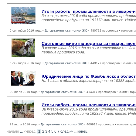
Итоги работы промышленности в январе-и
За январь-июль 2016 года промышленными предприя
произведено продукции на 193178 млн. тенге. Инде
5 сентября 2016 года •
Департамент статистики ЖО
• 480772 просмотра • коммента
Состояние животноводства за январь-июль
В январе-июле 2016 года во всех категориях хозяйс
периода прошлого года.
5 сентября 2016 года •
Департамент статистики ЖО
• 449177 просмотров • коммент
Юридические лица по Жамбылской области 
На 1 июля в области зарегистрировано 10383 юрид
29 июля 2016 года •
Департамент статистики ЖО
• 414317 просмотров • комментар
Итоги работы промышленности в январе-и
За январь-июнь 2016 года промышленными предприя
произведено продукции на 162396,7 млн. тенге. Инд
29 июля 2016 года •
Департамент статистики ЖО
• 400913 просмотра • комментари
начало
... 
<-пред.
1
2
3
4
5
6
7
след.->
... 
конец