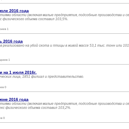
юле 2016 года
тиями области (включая малые предприятия, подсобные производства и с
кс физического объема составил 103,5%.
риев 1
 2016 года
тв реализовано на убой скота и птицы в живой массе 53,1 тыс. тонн или 10
ариев 1
на 1 июля 2016г.
ических лица, 1851 филиал и представительство.
иев 0
юне 2016 года
тиями области (включая малые предприятия, подсобные производства и с
екс физического объема составил 103,2%.
ев 0