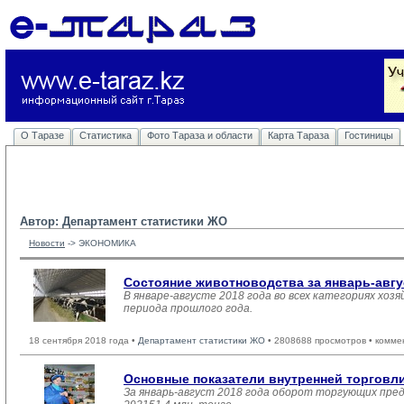
О Таразе
Статистика
Фото Тараза и области
Карта Тараза
Гостиницы
Автор: Департамент статистики ЖО
Новости
-> 
ЭКОНОМИКА
Состояние животноводства за январь-авгу
В январе-августе 2018 года во всех категориях хоз
периода прошлого года.
18 сентября 2018 года •
Департамент статистики ЖО
• 2808688 просмотров • комме
Основные показатели внутренней торгов
За январь-август 2018 года оборот торгующих пре