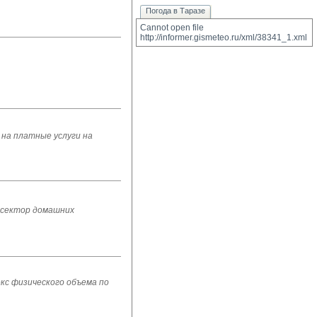
Погода в Таразе
Cannot open file 
http://informer.gismeteo.ru/xml/38341_1.xml
на платные услуги на
 сектор домашних
екс физического объема по