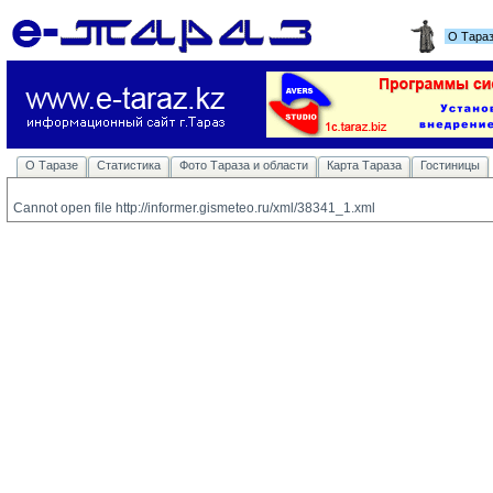
О Тара
О Таразе
Статистика
Фото Тараза и области
Карта Тараза
Гостиницы
Cannot open file http://informer.gismeteo.ru/xml/38341_1.xml