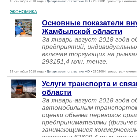
18 сентября 2018 года •
Департамент статистики ЖО
• 2808091 просмотр • коммент
ЭКОНОМИКА
Основные показатели вн
Жамбылской области
За январь-август 2018 года
предприятий, индивидуальны
включая торгующих на рынках
293151,4 млн. тенге.
18 сентября 2018 года •
Департамент статистики ЖО
• 2802084 просмотра • коммен
Услуги транспорта и св
области
За январь-август 2018 года о
автомобильным транспортом
оценки объема перевозок орг
предпринимателями (физичес
занимающимися коммерческим
составил 62699,4 тыс. тонн г