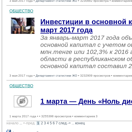
3 мая 2017 года •
Департамент статистики ЖО
• 3230882 просмотра • комментариев
ОБЩЕСТВО
Инвестиции в основной к
март 2017 года
За январь-март 2017 года об
основной капитал с учетом о
млн.тенге или 102,3% к 2016 
области в республиканском о
основной капитал составил 2
3 мая 2017 года •
Департамент статистики ЖО
• 3232909 просмотров • комментарие
ОБЩЕСТВО
1 марта — День «Ноль д
1 марта 2017 года •
• 3255398 просмотров • комментариев 3
начало
... 
<-пред.
1
2
3
4
5
6
7
след.->
... 
конец