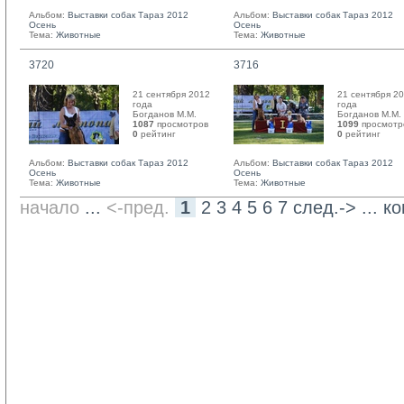
Альбом:
Выставки собак Тараз 2012
Альбом:
Выставки собак Тараз 2012
Осень
Осень
Тема:
Животные
Тема:
Животные
3720
3716
21 сентября 2012
21 сентября 2
года
года
Богданов М.М. 
Богданов М.М. 
1087
просмотров
1099
просмотр
0
рейтинг 
0
рейтинг 
Альбом:
Выставки собак Тараз 2012
Альбом:
Выставки собак Тараз 2012
Осень
Осень
Тема:
Животные
Тема:
Животные
начало
... 
<-пред.
1
2
3
4
5
6
7
след.->
... 
ко