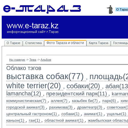
О Тара
Фото Тараза и области
О Таразе
Статистика
Карта Тараза
Гостиниц
На главную
-> 
Тема
-> 
Альбом
Облако тэгов
выставка собак(77)
площадь(
,
white terrier(20)
собаки(20)
абая(13
,
,
lamancha(12)
,
,
президентский парк(11)
karmarn
,
,
,
,
коммунистическая(7)
аллея(7)
казыбек би(7)
парк(6)
хим
,
,
,
городской акимат(3)
рахимова(3)
драмтеатр(3)
советская(
,
,
,
центральный гастроном(1)
собаки(1)
акимат(1)
ущелье(1)
,
,
,
каньон(1)
гаи(1)
областной акимат(1)
жамбылская область