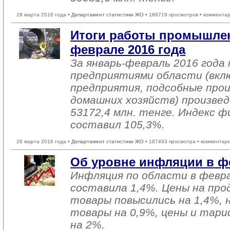
28 марта 2016 года •
Департамент статистики ЖО
• 186719 просмотров • комментар
Итоги работы промышлен
феврале 2016 года
За январь-февраль 2016 год
предприятиями области (вкл
предприятия, подсобные про
домашних хозяйств) произвед
53172,4 млн. тенге. Индекс ф
составил 105,3%.
28 марта 2016 года •
Департамент статистики ЖО
• 187493 просмотра • комментар
Об уровне инфляции в фе
Инфляция по области в февра
составила 1,4%. Цены на пр
товары повысились на 1,4%,
товары на 0,9%, цены и тари
на 2%.