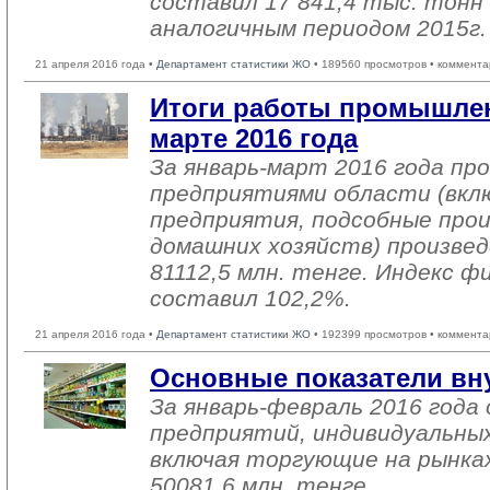
составил 17 841,4 тыс. тонн 
аналогичным периодом 2015г. 
21 апреля 2016 года •
Департамент статистики ЖО
• 189560 просмотров • коммента
Итоги работы промышлен
марте 2016 года
За январь-март 2016 года п
предприятиями области (вкл
предприятия, подсобные про
домашних хозяйств) произвед
81112,5 млн. тенге. Индекс ф
составил 102,2%.
21 апреля 2016 года •
Департамент статистики ЖО
• 192399 просмотров • коммента
Основные показатели вн
За январь-февраль 2016 год
предприятий, индивидуальны
включая торгующие на рынках
50081,6 млн. тенге.