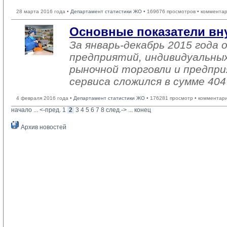
28 марта 2016 года •
Департамент статистики ЖО
• 169676 просмотров • комментар
Основные показатели вн
За январь-декабрь 2015 года
предприятий, индивидуальны
рыночной торговли и предпри
сервиса сложился в сумме 404
4 февраля 2016 года •
Департамент статистики ЖО
• 176281 просмотр • комментар
начало
... 
<-пред.
1
2
3
4
5
6
7
8
след.->
... 
конец
Архив новостей