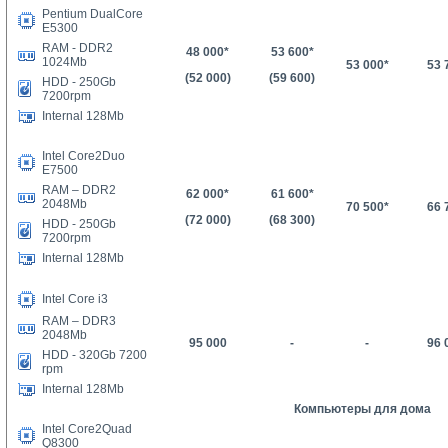
Pentium DualCore
E5300
RAM - DDR2
48 000
*
53 600*
1024Mb
53 000*
53 
(52 000)
(59 600)
HDD -
25
0Gb
7200rpm
Internal 128Mb
Intel Core2Duo
E7500
RAM – DDR2
62 000*
61
600*
2048Mb
70 500*
66 
(72 000)
(
68 300
)
HDD - 250Gb
7200rpm
Internal 128Mb
Intel Core i3
RAM – DDR3
2048Mb
95 000
-
-
96 
HDD - 320Gb 7200
rpm
Internal 128Mb
Компьютеры для дома
Intel Core2Quad
Q8300