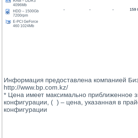
RAM – DDR3
4096Mb
-
-
-
159 
HDD – 1
5
00Gb
7200rpm
E-PCI GeForce
460 1024Mb
Информация предоставлена компанией Биз
http://www.bp.com.kz/
* Цена имеет максимально приближенное з
конфигурации, ( ) – цена, указанная в пра
конфигурации