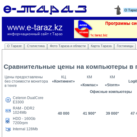
О Тара
О Таразе
Статистика
Фото Тараза и области
Карта Тараза
Гостиницы
Сравнительные цены на компьютеры в г
Цены предоставлены
КЦ
КМ
КМ
без стоимости монитора
«Континент»
Log
«Компас»
«
Storm
»
в тенге
Офисные компьютеры
Celeron DualCore
E3300
RAM - DDR2
1024Mb
40 000
41 900*
39 000*
47 
HDD - 160Gb
7200rpm
Internal 128Mb