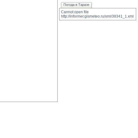
Погода в Таразе
Cannot open file 
http://informer.gismeteo.ru/xml/38341_1.xml