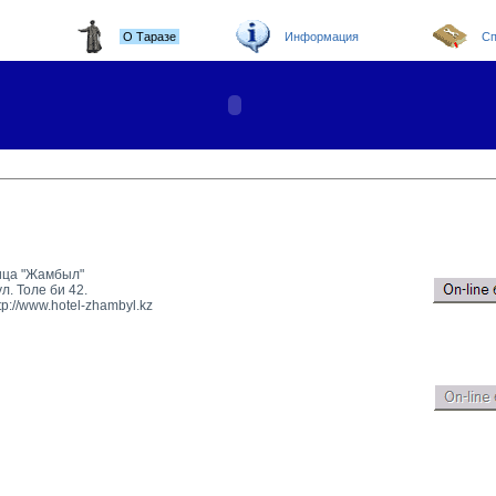
О Таразе
Информация
Сп
ица "Жамбыл"
ул. Толе би 42.
tp://www.hotel-zhambyl.kz