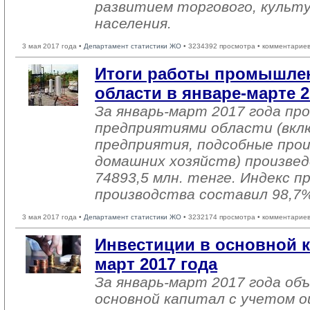
развитием торгового, культ
населения.
3 мая 2017 года •
Департамент статистики ЖО
• 3234392 просмотра • комментариев
Итоги работы промышле
области в январе-марте 2
За январь-март 2017 года п
предприятиями области (вкл
предприятия, подсобные про
домашних хозяйств) произвед
74893,5 млн. тенге. Индекс 
производства составил 98,7
3 мая 2017 года •
Департамент статистики ЖО
• 3232174 просмотра • комментариев
Инвестиции в основной к
март 2017 года
За январь-март 2017 года об
основной капитал с учетом о