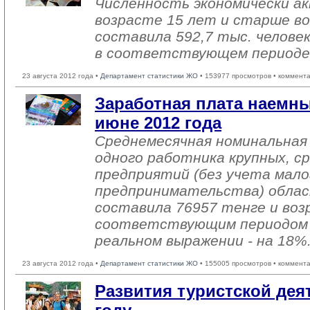
Численность экономически ак
возрасте 15 лет и старше во 
составила 592,7 тыс. человек
в соответствующем периоде 
23 августа 2012 года •
Департамент статистики ЖО
• 153977 просмотров • коммент
Заработная плата наемны
июне 2012 года
Среднемесячная номинальная
одного работника крупных, с
предприятий (без учета мало
предпринимательства) облас
составила 76957 тенге и воз
соответствующим периодом 20
реальном выражении - на 18%
23 августа 2012 года •
Департамент статистики ЖО
• 155005 просмотров • коммент
Развития туристcкой дея