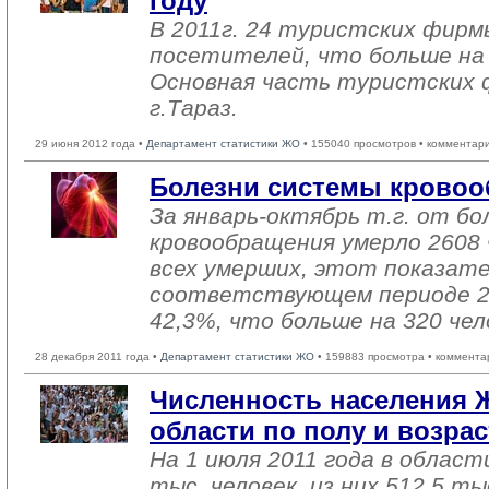
году
В 2011г. 24 туристских фирм
посетителей, что больше на 8
Основная часть туристских 
г.Тараз.
29 июня 2012 года •
Департамент статистики ЖО
• 155040 просмотров • комментар
Болезни системы крово
За январь-октябрь т.г. от б
кровообращения умерло 2608 
всех умерших, этот показате
соответствующем периоде 2
42,3%, что больше на 320 чел
28 декабря 2011 года •
Департамент статистики ЖО
• 159883 просмотра • коммента
Численность населения
области по полу и возрас
На 1 июля 2011 года в облас
тыс. человек, из них 512,5 ты