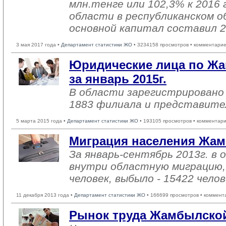
млн.тенге или 102,3% к 2016 
области в республиканском о
основной капитал составил 2
3 мая 2017 года •
Департамент статистики ЖО
• 3234158 просмотров • комментарие
Юридические лица по Жа
за январь 2015г.
В области зарегистрировано 
1883 филиала и представите
5 марта 2015 года •
Департамент статистики ЖО
• 193105 просмотров • комментари
Миграция населения Жам
За январь-сентябрь 2013г. в 
внутри областную миграцию,
человек, выбыло - 15422 челов
11 декабря 2013 года •
Департамент статистики ЖО
• 166699 просмотров • коммент
Рынок труда Жамбылской