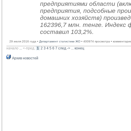
предприятиями области (вкл
предприятия, подсобные про
домашних хозяйств) произвед
162396,7 млн. тенге. Индекс 
составил 103,2%.
29 июля 2016 года •
Департамент статистики ЖО
• 400974 просмотра • комментари
начало
... 
<-пред.
1
2
3
4
5
6
7
след.->
... 
конец
Архив новостей