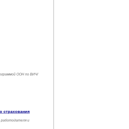
рограммой ООН по ВИЧ/
го страхования
, работодателя и