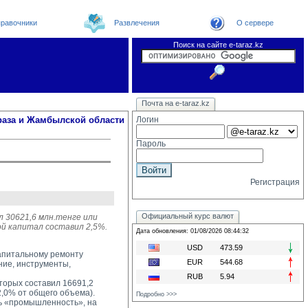
равочники
Развлечения
О сервере
Поиск на сайте e-taraz.kz
Новости
Новости e-taraz
Телефоный справочник
Видеоконференция
Почта на e-taraz.kz
Погода в Таразе
Замечания и предложения
Чат
Организации
Форум
Курсы валют
Web
раза и Жамбылской области
Логин
Пароль
Регистрация
Официальный курс валют
л 30621,6 млн.тенге или
ой капитал составил 2,5%.
Дата обновления: 01/08/2026 08:44:32
USD
473.59
капитальному ремонту
EUR
544.68
ние, инструменты,
RUB
5.94
орых составил 16691,2 
2,0% от общего объема).
Подробно >>>
 «промышленность», на 