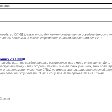
нтарии 
борьбы со СПИД. Целью этого дня является повышение осведомлённости л
 лицом эпидемии, а также стремление к новым поколениям без ВИЧ!
ерших от СПИД
ения объявил, что каждое третье воскресенье мая в мире отмечается День
асную ленточку - знак скорби и памяти о миллионах ушедших, знак солида
 знак понимания того, что СПИД не имеет границ, национальностей, пола 
но победит эту болезнь. В 2014 году эта дата приходится на 18 мая.
область