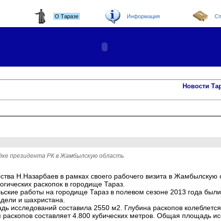
О Таразе
Информация
Сп
Новости Та
здке президента РК в Жамбылскую область
рства Н.Назарбаев в рамках своего рабочего визита в Жамбылскую 
огических раскопок в городище Тараз.
ьские работы на городище Тараз в полевом сезоне 2013 года были
адели и шахристана.
ь исследований составила 2550 м2. Глубина раскопов колеблется в
раскопов составляет 4.800 кубических метров. Общая площадь и