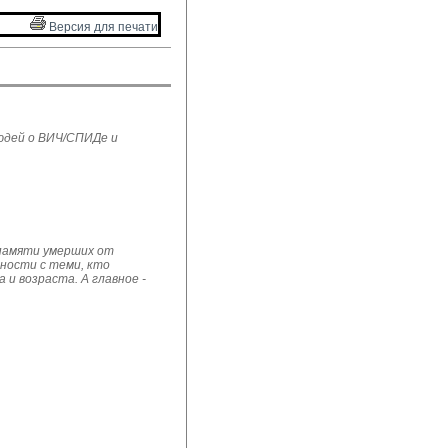
Версия для печати 
юдей о ВИЧ/СПИДе и
 памяти умерших от
рности с теми, кто
и возраста. А главное -