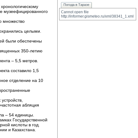
Погода в Таразе
хронологическому 
виде музеефицированного
Cannot open file 
http://informer.gismeteo.ru/xml/38341_1.xml
о множество 
охранились целыми. 
ей были обеспечены 
священных 350-летию 
нта – 5,5 метров. 
кта составило 1,5 
ное отделение на 10 
пространенные 
устройств, 
очастотная абляция
а – 54 единицы. 
амках Государственной 
ной кислоты в год.
нии и Казахстана.