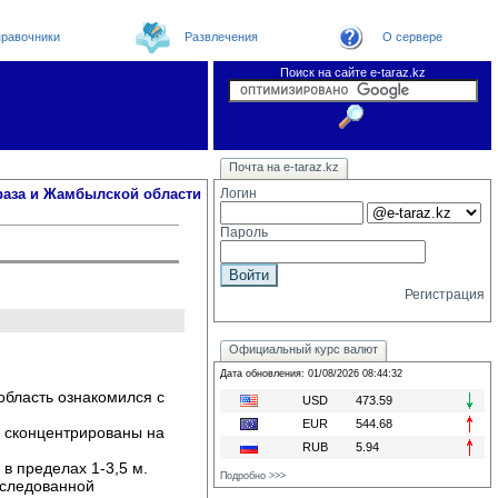
равочники
Развлечения
О сервере
Поиск на сайте e-taraz.kz
Новости
Новости e-taraz
Телефоный справочник
Видеоконференция
Почта на e-taraz.kz
Погода в Таразе
Замечания и предложения
Чат
Организации
Форум
Курсы валют
Web
раза и Жамбылской области
Логин
Пароль
Регистрация
Официальный курс валют
Дата обновления: 01/08/2026 08:44:32
область ознакомился с
USD
473.59
EUR
544.68
 сконцентрированы на 
RUB
5.94
 пределах 1-3,5 м. 
Подробно >>>
сследованной