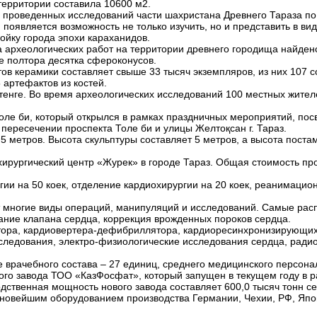
территории составила 10600 м2.
 проведенных исследований части шахристана Древнего Тараза по 
в. появляется возможность не только изучить, но и представить в 
ойку города эпохи караханидов.
а археологических работ на территории древнего городища найден
е полтора десятка сфероконусов.
в керамики составляет свыше 33 тысяч экземпляров, из них 107 с
 артефактов из костей.
тенге. Во время археологических исследований 100 местных жител
оле би, который открылся в рамках праздничных мероприятий, по
 пересечении проспекта Толе би и улицы Желтоқсан г. Тараз.
 метров. Высота скульптуры составляет 5 метров, а высота постаме
ирургический центр «Журек» в городе Тараз. Общая стоимость прое
гии на 50 коек, отделение кардиохирургии на 20 коек, реанимацион
 многие виды операций, манипуляций и исследований. Самые рас
ние клапана сердца, коррекция врожденных пороков сердца.
тора, кардиовертера-дефибриллятора, кардиоресинхронизирующих 
следования, электро-физиологические исследования сердца, ради
е врачебного состава – 27 единиц, среднего медицинского персонал
ого завода ТОО «КазФосфат», который запущен в текущем году в р
ственная мощность нового завода составляет 600,0 тысяч тонн сер
 новейшим оборудованием производства Германии, Чехии, РФ, Япо