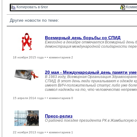
Копировать в блог 
Комме
Другие новости по теме:
Всемирный день борьбы со СПИД
Ежегодно в декабре отмечается Всемирный день 
демонстрация международной солидарности перед
18 ноября 2015 года •
• комментариев 2
20 мая - Международный день памяти ум
В 1983 году, Всемирная Организация Здравоохран
СПИД. В этот день люди прикалывают к одежде кр
имеет ВИЧ-положительный статус либо уже болен,
символ надежды на то, что человечество непремен
15 апреля 2014 года •
• комментариев 0
Пресс-релиз
О рабочей поездке президента РК в Жамбылскую 
22 ноября 2013 года •
• комментариев 1