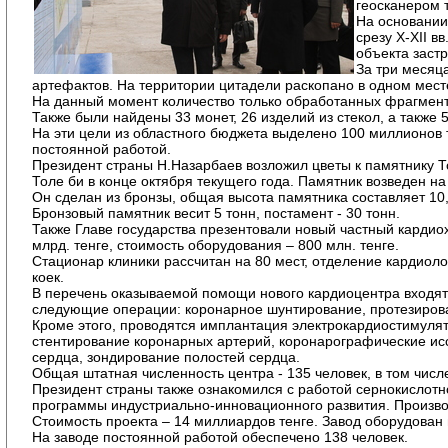
геосканером 
На основании
срезу X-XII в
объекта застр
За три месяц
артефактов. На территории цитадели раскопано в одном мест
На данный момент количество только обработанных фрагменто
Также были найдены 33 монет, 26 изделий из стекол, а также 5
На эти цели из областного бюджета выделено 100 миллионов 
постоянной работой.
Президент страны Н.Назарбаев возложил цветы к памятнику Т
Толе би в конце октября текущего года. Памятник возведен на
Он сделан из бронзы, общая высота памятника составляет 10,5
Бронзовый памятник весит 5 тонн, постамент - 30 тонн.
Также Главе государства презентовали новый частный кардиох
млрд. тенге, стоимость оборудования – 800 млн. тенге.
Стационар клиники рассчитан на 80 мест, отделение кардиоло
коек.
В перечень оказываемой помощи нового кардиоцентра входят
следующие операции: коронарное шунтирование, протезирова
Кроме этого, проводятся имплантация электрокардиостимуля
стентирование коронарных артерий, коронарографические ис
сердца, зондирование полостей сердца.
Общая штатная численность центра - 135 человек, в том числ
Президент страны также ознакомился с работой сернокислотн
программы индустриально-инновационного развития. Производ
Стоимость проекта – 14 миллиардов тенге. Завод оборудован
На заводе постоянной работой обеспечено 138 человек.