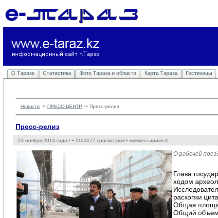
О Таразе
Статистика
Фото Тараза и области
Карта Тараза
Гостиницы
Новости
-> 
ПРЕСС-ЦЕНТР
-> 
Пресс-релиз
Пресс-релиз
23 ноября 2013 года •
• 1103077 просмотров • комментариев 3
О рабочей пое
Глава госуда
ходом археол
Исследовател
раскопки цит
Общая площад
Общий объем 