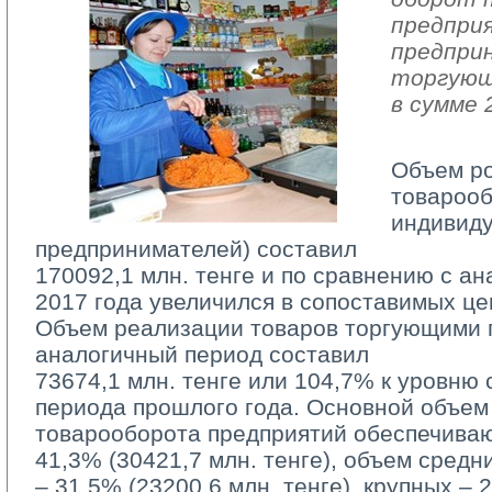
предпри
предпри
торгующ
в сумме 
Объем р
товарооб
индивид
предпринимателей) составил
170092,1 млн. тенге и по сравнению с а
2017 года увеличился в сопоставимых це
Объем реализации товаров торгующими п
аналогичный период составил
73674,1 млн. тенге или 104,7% к уровню 
периода прошлого года. Основной объем
товарооборота предприятий обеспечива
41,3% (30421,7 млн. тенге), объем средн
– 31,5% (23200,6 млн. тенге), крупных – 