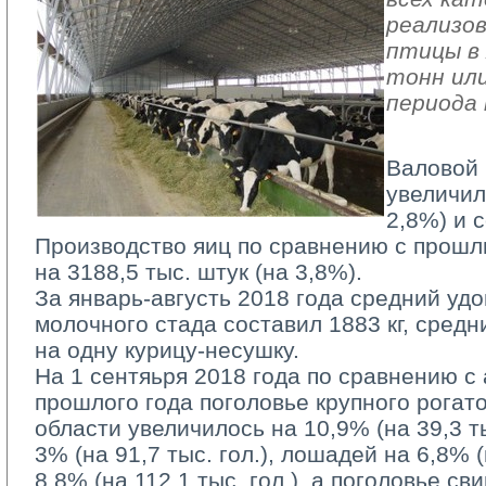
реализов
птицы в 
тонн или
периода 
Валовой 
увеличил
2,8%) и с
Производство яиц по сравнению с прошл
на 3188,5 тыс. штук (на 3,8%).
За январь-августь 2018 года средний удо
молочного стада составил 1883 кг, средн
на одну курицу-несушку.
На 1 сентяьря 2018 года по сравнению с
прошлого года поголовье крупного рогато
области увеличилось на 10,9% (на 39,3 тыс
3% (на 91,7 тыс. гол.), лошадей на 6,8% (н
8,8% (на 112,1 тыс. гол.), а поголовье с