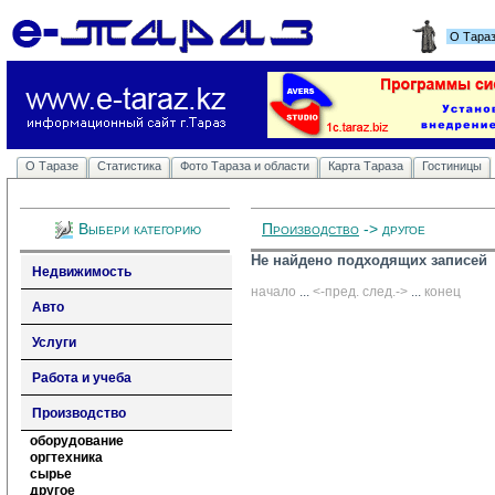
О Тара
О Таразе
Статистика
Фото Тараза и области
Карта Тараза
Гостиницы
Выбери категорию
Производство
-> другое
Не найдено подходящих записей
Недвижимость
начало
... 
<-пред.
след.->
... 
конец
Авто
Услуги
Работа и учеба
Производство
оборудование
оргтехника
сырье
другое